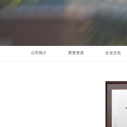
公司简介
荣誉资质
企业文化