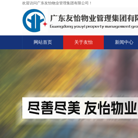
欢迎访问广东
友怡物业管理集团有限公司！
网站首页
关于友怡
新闻中心