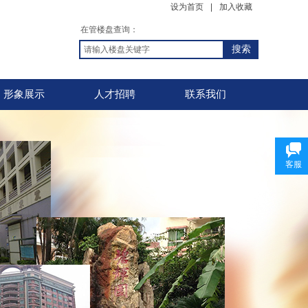
设为首页
|
加入收藏
在管楼盘查询：
搜索
形象展示
人才招聘
联系我们
客服