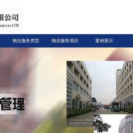
物业服务类型
物业服务项目
案例展示