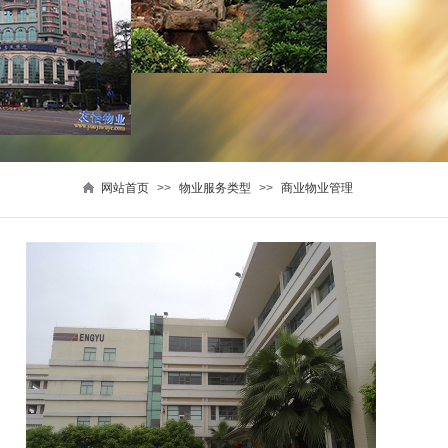
网站首页
>>
物业服务类型
>>
商业物业管理