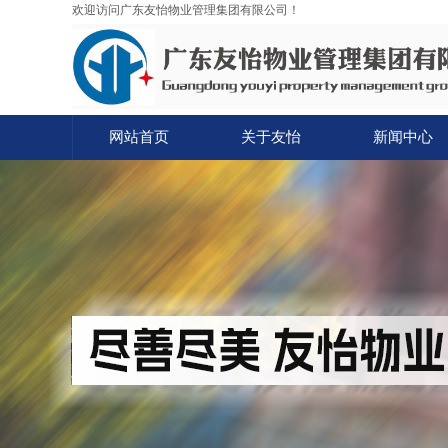
欢迎访问广东
友怡物业管理集团有限公司！
网站首页
关于友怡
新闻中心