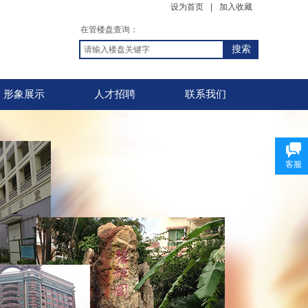
设为首页
|
加入收藏
在管楼盘查询：
搜索
形象展示
人才招聘
联系我们
客服